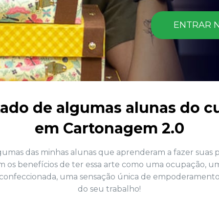
ENTRAR N
tado de algumas alunas do cu
em Cartonagem 2.0
lgumas das minhas alunas que aprenderam a fazer suas p
 os benefícios de ter essa arte como uma ocupação, um
 confeccionada, uma sensação única de empoderamento, r
do seu trabalho!