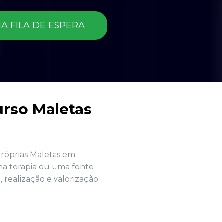
A FILA DE ESPERA
rso Maletas 
róprias Maletas em 
a terapia ou uma fonte 
ealização e valorização 