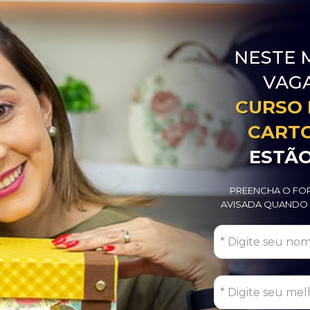
NESTE 
VAGA
CURSO 
CARTO
ESTÃ
PREENCHA O FOR
AVISADA QUANDO 